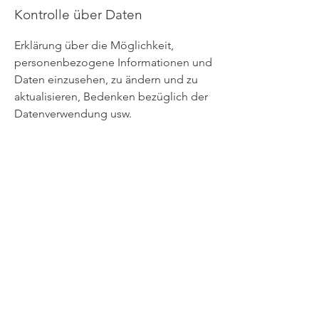
Kontrolle über Daten
Erklärung über die Möglichkeit,
personenbezogene Informationen und
Daten einzusehen, zu ändern und zu
aktualisieren, Bedenken bezüglich der
Datenverwendung usw.
Datensicherheit
Schutzmaßnahmen der Nutzerdaten,
Datenverschlüsselung,
Serverinformationen, auf denen die
Daten gespeichert werden,
Datenübertragung usw.
Erfahren Sie
hier
mehr.