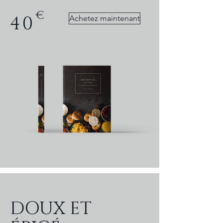
€
40
Achetez maintenant
DOUX ET