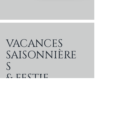
VACANCES
SAISONNIÈRE
S
& FESTIF
Je suis une section de texte. Cliquez
simplement sur « Modifier le texte »
ou double-cliquez pour ajouter
votre contenu et modifier les
polices.