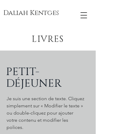
Daliah Kentges
LIVRES
PETIT-
DÉJEUNER
Je suis une section de texte. Cliquez
simplement sur « Modifier le texte »
ou double-cliquez pour ajouter
votre contenu et modifier les
polices.