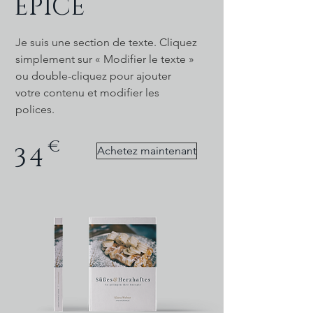
ÉPICÉ
Je suis une section de texte. Cliquez
simplement sur « Modifier le texte »
ou double-cliquez pour ajouter
votre contenu et modifier les
polices.
€
34
Achetez maintenant